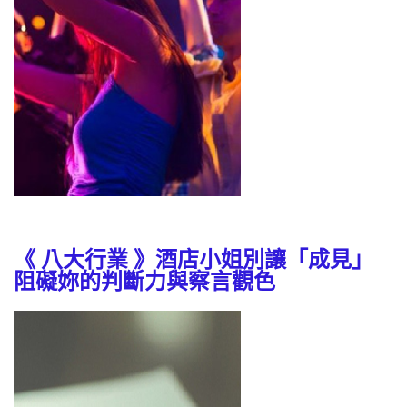
《 八大行業 》酒店小姐別讓「成見」
阻礙妳的判斷力與察言觀色