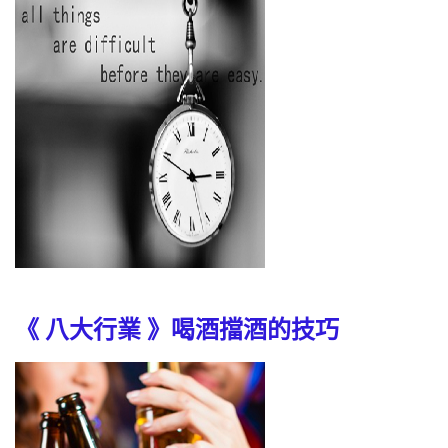
《 八大行業 》喝酒擋酒的技巧