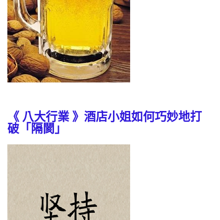
《 八大行業 》酒店小姐如何巧妙地打
破「隔閡」