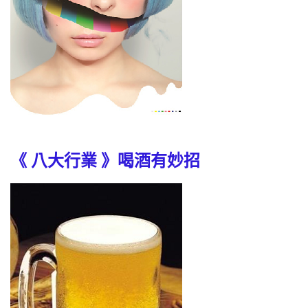
《 八大行業 》喝酒有妙招