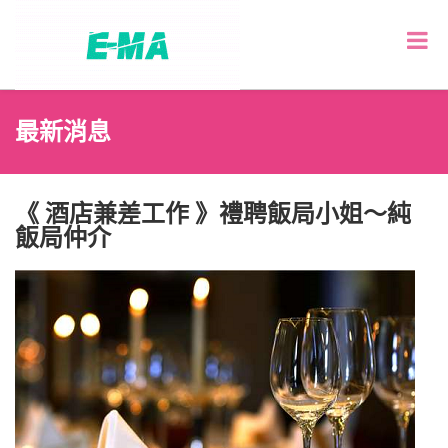
最新消息
《 酒店兼差工作 》禮聘飯局小姐～純
飯局仲介