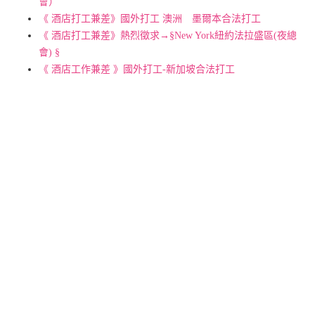
會）
《 酒店打工兼差》國外打工 澳洲 墨爾本合法打工
《 酒店打工兼差》熱烈徵求→§New York紐約法拉盛區(夜總
會) §
《 酒店工作兼差 》國外打工-新加坡合法打工