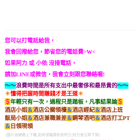
您可以打電話給我，
我會回撥給您，節省您的電話費>W<
如果阿力 或 小依 沒接電話，
請加LINE或微信，我會立刻跟您聯絡喔!
～～
浪費時間是所有支出中最奢侈和最昂貴的
～～
＊
懂得把握時間賺錢才是王道
＊
＄
年輕只有一次，過程只是踏板，凡事結果論
＄
酒店小姐
＆
酒店公關領檯
＆
酒店經紀
＆
酒店上班
飯局小姐
＆
酒店兼職兼差
＆
鋼琴酒吧
＆
酒店打工PT
＆
日領現領
(圖片由網路上下載,如有侵權請告知阿力,阿力會立即下架)